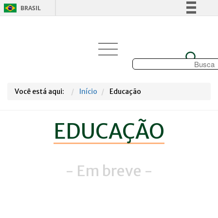
BRASIL
Simplifique!
Comunica BR
Participe
Acesso à informação
Legislação
Você está aqui:
Início
Educação
Canais
EDUCAÇÃO
- Em breve -