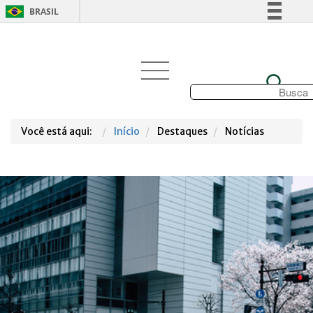
BRASIL
Simplifique!
Comunica BR
Participe
Acesso à informação
Legislação
Você está aqui:
Início
Destaques
Notícias
Canais