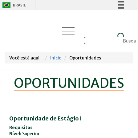
BRASIL
Simplifique!
Comunica BR
Participe
Acesso à informação
Legislação
Você está aqui:
Início
Oportunidades
Canais
OPORTUNIDADES
Oportunidade de Estágio I
Requisitos
Nível:
Superior