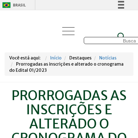
BRASIL
Simplifique!
Comunica BR
Participe
Acesso à informação
Legislação
Você está aqui:
Início
Destaques
Notícias
Canais
Prorrogadas as inscrições e alterado o cronograma
do Edital 01/2023
PRORROGADAS AS
INSCRIÇÕES E
ALTERADO O