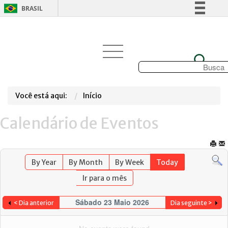
BRASIL
Simplifique!
Comunica BR
Participe
Acesso à informação
Legislação
Você está aqui:
Início
Canais
Calendário de Eventos
By Year
By Month
By Week
Today
Ir para o mês
Sábado 23 Maio 2026
< Dia anterior
Dia seguinte >