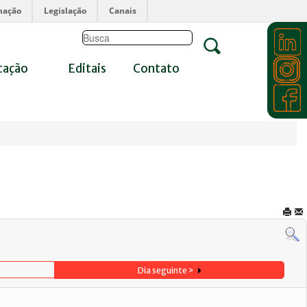
mação
Legislação
Canais
cação
Editais
Contato
Dia seguinte >