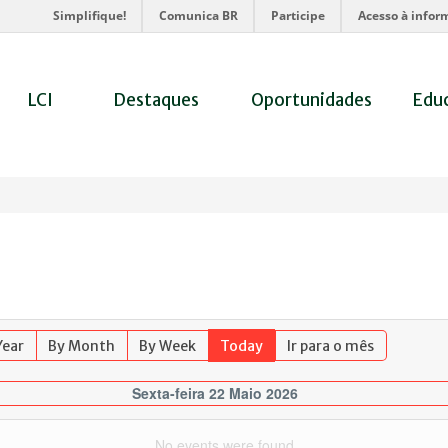
Simplifique!
Comunica BR
Participe
Acesso à infor
LCI
Destaques
Oportunidades
Edu
Year
By Month
By Week
Today
Ir para o mês
Sexta-feira 22 Maio 2026
No events were found